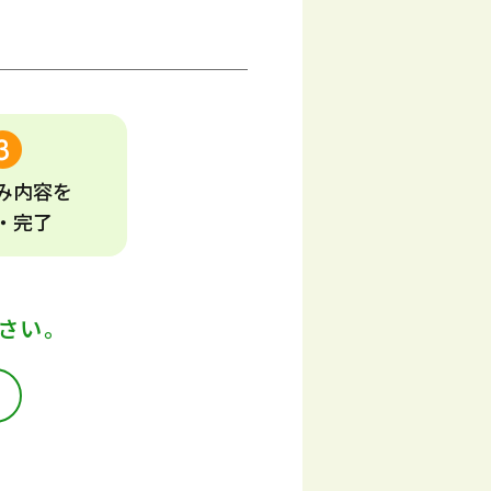
み
内容
を
・完了
さい。