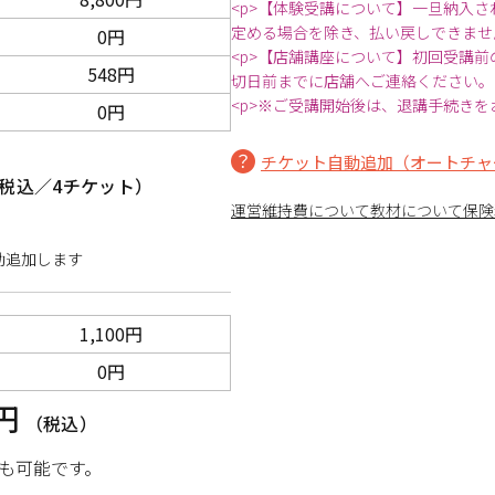
<p>【体験受講について】一旦納入
定める場合を除き、払い戻しできませ
0円
<p>【店舗講座について】初回受講
548円
切日前までに店舗へご連絡ください。
<p>※ご受講開始後は、退講手続きを
0円
チケット自動追加（オートチャ
税込／4チケット）
運営維持費について
教材について
保険
動追加します
1,100円
0円
0円
（税込）
も可能です。