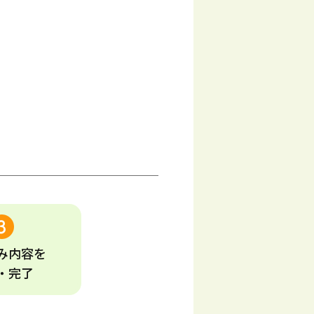
み
内容
を
・完了