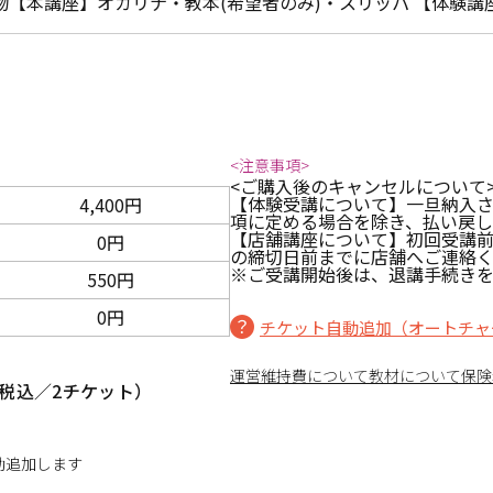
物【本講座】オカリナ・教本(希望者のみ)・スリッパ 【体験講
<注意事項>
<ご購入後のキャンセルについて
【体験受講について】一旦納入
4,400円
項に定める場合を除き、払い戻
【店舗講座について】初回受講
0円
の締切日前までに店舗へご連絡
※ご受講開始後は、退講手続きを
550円
0円
チケット自動追加（オートチャ
運営維持費について
教材について
保険
税込／2チケット）
動追加します