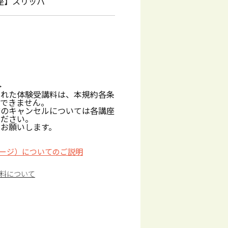
座】スリッパ
>
された体験受講料は、本規約各条
しできません。
前のキャンセルについては各講座
ください。
お願いします。
ージ）についてのご説明
料について