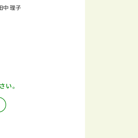
田中 理子
さい。