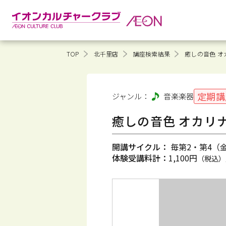
TOP
北千里店
講座検索結果
癒しの音色 オ
定期講
ジャンル：
音楽
楽器
癒しの音色 オカリナ
開講サイクル：
毎第2・第4（金）
体験受講料計：
1,100円
（税込）