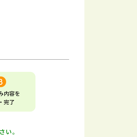
み
内容
を
・完了
さい。