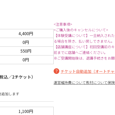
<注意事項>
<ご購入後のキャンセルについて>
4,400円
【体験受講について】一旦納入された
る場合を除き、払い戻しできません。
0円
【店舗講座について】初回受講前のキ
550円
前までに店舗へご連絡ください。
※ご受講開始後は、退講手続きをお願
0円
チケット自動追加（オートチャ
税込／2チケット）
運営維持費について
教材について
保険
動追加します
1,100円