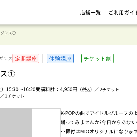
店舗一覧
ご利用ガイ
ドルダンス①
定期講座
体験講座
チケット制
ダンス
ンス①
15:30～16:20
受講料計：
4,950円
（税込）／ 2チケット
／ 1チケット
K-POPの曲でアイドルグループ
踊ってみませんか?今日からあなたも
※振付はMIOオリジナルになります