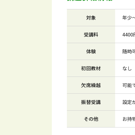
対象
年少
受講料
440
体験
随時
初回教材
なし
欠席繰越
可能
振替受講
設定
その他
お持