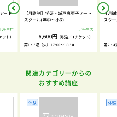
アート
【月謝制】学研・城戸真亜子アート
【月謝
スクール(年中～小6)
スクー
北千里店
北千里店
6,600円
ケット）
（税込／1チケット）
第1・3週（火）17:00～18:30
第2・4週
関連カテゴリーからの
おすすめ講座
体験
体験