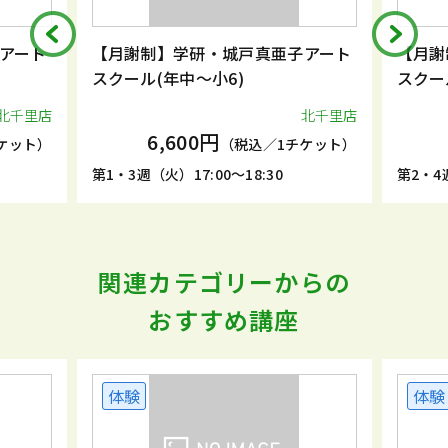
アート
【月謝制】学研・城戸真亜子アート
【月謝
スクール(年中～小6)
スクー
北千里店
北千里店
6,600円
ケット）
（税込／1チケット）
第1・3週（火）17:00～18:30
第2・4週
関連カテゴリーからの
おすすめ講座
体験
体験