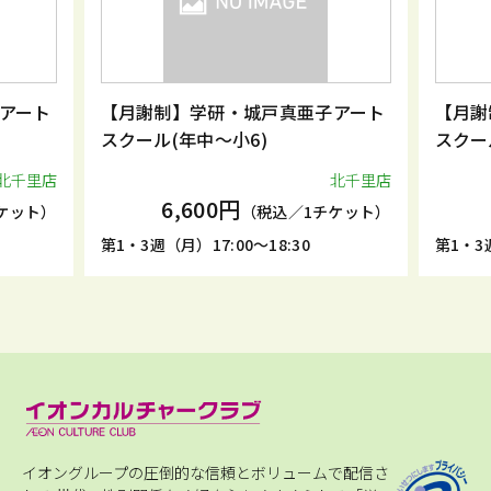
アート
【月謝制】学研・城戸真亜子アート
【月謝
スクール(年中～小6)
スクー
北千里店
北千里店
6,600円
ケット）
（税込／1チケット）
第1・3週（月）17:00～18:30
第1・3週
イオングループの圧倒的な信頼とボリュームで配信さ