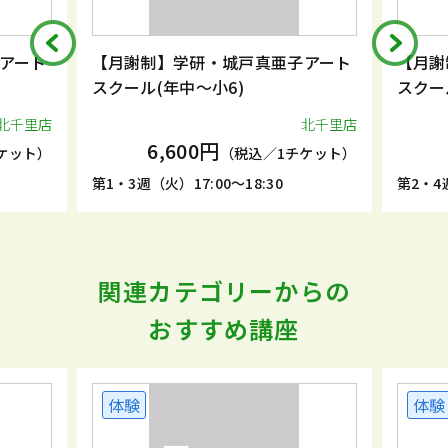
アート
【月謝制】学研・城戸真亜子アート
【月謝
スクール(年中～小6)
スクー
北千里店
北千里店
6,600円
ケット）
（税込／1チケット）
第1・3週（火）17:00～18:30
第2・4週
関連カテゴリーからの
おすすめ講座
体験
体験