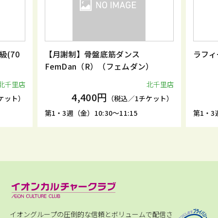
(70
【月謝制】骨盤底筋ダンス
ラフィ
FemDan（R）（フェムダン）
北千里店
北千里店
4,400円
ケット）
（税込／1チケット）
第1・3週（金）10:30～11:15
第1・3週
イオングループの圧倒的な信頼とボリュームで配信さ