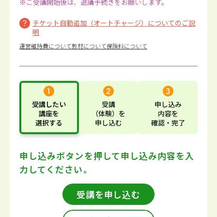
※ご受講開始後は、退講手続きをお願いします。
チケット自動追加（オートチャージ）についてのご説
明
運営維持費について
教材について
保険料について
受講したい
受講
申し込み
講座
を
（体験）
を
内容
を
選択する
申し込む
確認・完了
申し込みボタンを押して
申し込み内容を入
力してください。
受講を申し込む