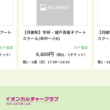
アート
【月謝制】学研・城戸真亜子アート
【月謝
スクール(年中～小6)
スクー
北千里店
北千里店
6,600円
ケット）
（税込／1チケット）
第1・3週（月）17:00～18:30
第1・3週