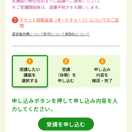
各講座の締切日前までに店舗へご連絡ください。
※ご受講開始後は、退講手続きをお願いします。
チケット自動追加（オートチャージ）についてのご説
明
運営維持費について
教材について
保険料について
受講したい
受講
申し込み
講座
を
（体験）
を
内容
を
選択する
申し込む
確認・完了
申し込みボタンを押して
申し込み内容を入
力してください。
受講を申し込む