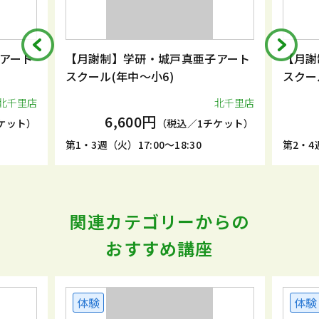
アート
【月謝制】学研・城戸真亜子アート
【月謝
スクール(年中～小6)
スクー
北千里店
北千里店
6,600円
ケット）
（税込／1チケット）
第1・3週（火）17:00～18:30
第2・4週
関連カテゴリーからの
おすすめ講座
体験
体験