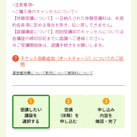
<注意事項>
<ご購入後のキャンセルについて>
【体験受講について】一旦納入された体験受講料は、本規
約各条項に定める場合を除き、払い戻しできません。
【店舗講座について】初回受講前のキャンセルについては
各講座の締切日前までに店舗へご連絡ください。
※ご受講開始後は、退講手続きをお願いします。
チケット自動追加（オートチャージ）についてのご説
明
運営維持費について
教材について
保険料について
受講したい
受講
申し込み
講座
を
（体験）
を
内容
を
選択する
申し込む
確認・完了