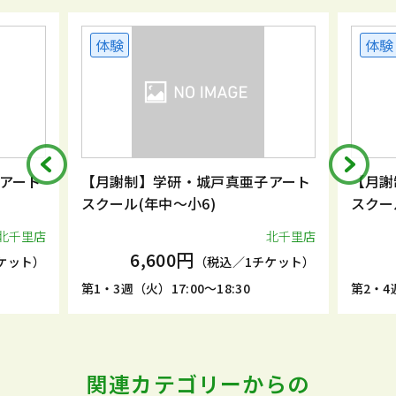
体験
体験
アート
【月謝制】学研・城戸真亜子アート
【月謝
スクール(年中～小6)
スクー
北千里店
北千里店
6,600円
ケット）
（税込／1チケット）
第1・3週（火）17:00～18:30
第2・4週
関連カテゴリーからの