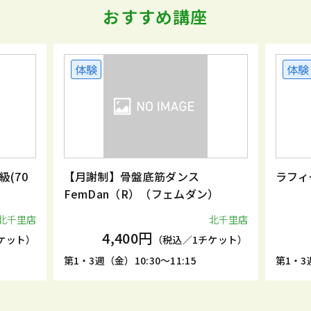
おすすめ講座
体験
体験
(70
【月謝制】骨盤底筋ダンス
ラフィ
FemDan（R）（フェムダン）
北千里店
北千里店
4,400円
ケット）
（税込／1チケット）
第1・3週（金）10:30～11:15
第1・3週