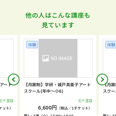
他の人はこんな講座も
見ています
体験
体験
アート
【月謝制】学研・城戸真亜子アート
【月謝
スクール(年中～小6)
スクー
北千里店
北千里店
6,600円
ケット）
（税込／1チケット）
第1・3週（火）17:00～18:30
第2・4週