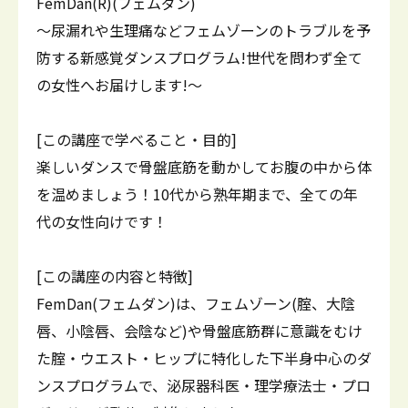
FemDan(R)(フェムダン)
～尿漏れや生理痛などフェムゾーンのトラブルを予
防する新感覚ダンスプログラム!世代を問わず全て
の女性へお届けします!～
[この講座で学べること・目的]
楽しいダンスで骨盤底筋を動かしてお腹の中から体
を温めましょう！10代から熟年期まで、全ての年
代の女性向けです！
[この講座の内容と特徴]
FemDan(フェムダン)は、フェムゾーン(腟、大陰
唇、小陰唇、会陰など)や骨盤底筋群に意識をむけ
た腟・ウエスト・ヒップに特化した下半身中心のダ
ンスプログラムで、泌尿器科医・理学療法士・プロ