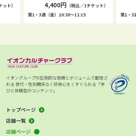
4,400円
ケット）
（税込／1チケット）
第1・3週（金）10:30～11:15
第1・3週
イオングループの圧倒的な信頼とボリュームで配信さ
れる
世代・性別関係なく好奇心をくすぐられる「学
びと体験型のコンテンツ」
トップページ
店舗一覧
店舗ページ