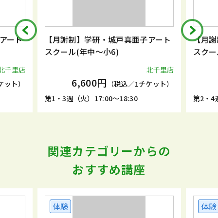
アート
【月謝制】学研・城戸真亜子アート
【月謝
スクール(年中～小6)
スクー
北千里店
北千里店
6,600円
ケット）
（税込／1チケット）
第1・3週（火）17:00～18:30
第2・4週
関連カテゴリーからの
おすすめ講座
体験
体験