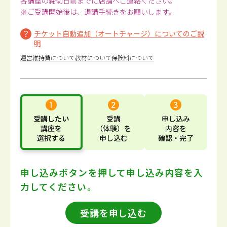
各講座の締切日前までに店舗へご連絡ください。
※ご受講開始後は、退講手続きをお願いします。
チケット自動追加（オートチャージ）についてのご説
明
運営維持費について
教材について
保険料について
受講したい
受講
申し込み
講座
を
（体験）
を
内容
を
選択する
申し込む
確認・完了
申し込みボタンを押して
申し込み内容を入
力してください。
受講を申し込む