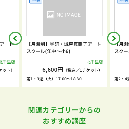
アート
【月謝制】学研・城戸真亜子アート
【月謝
スクール(年中～小6)
スクー
北千里店
北千里店
6,600円
ケット）
（税込／1チケット）
第1・3週（火）17:00～18:30
第2・4週
関連カテゴリーからの
おすすめ講座