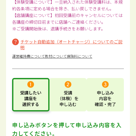
【体験受講について】一旦納入された体験受講料は、本規
約各条項に定める場合を除き、払い戻しできません。
【店舗講座について】初回受講前のキャンセルについては
各講座の締切日前までに店舗へご連絡ください。
※ご受講開始後は、退講手続きをお願いします。
チケット自動追加（オートチャージ）についてのご説
明
運営維持費について
教材について
保険料について
受講したい
受講
申し込み
講座
を
（体験）
を
内容
を
選択する
申し込む
確認・完了
申し込みボタンを押して
申し込み内容を入
力してください。