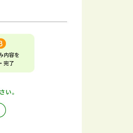
み
内容
を
・完了
さい。