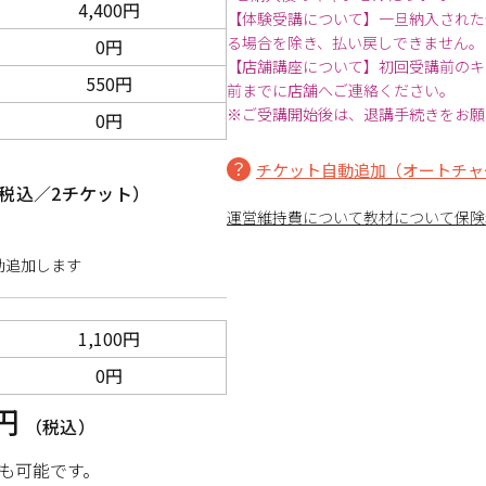
4,400円
【体験受講について】一旦納入された
る場合を除き、払い戻しできません。
0円
【店舗講座について】初回受講前のキ
550円
前までに店舗へご連絡ください。
※ご受講開始後は、退講手続きをお願
0円
チケット自動追加（オートチャ
税込／2チケット）
運営維持費について
教材について
保険
動追加します
1,100円
0円
0円
（税込）
も可能です。