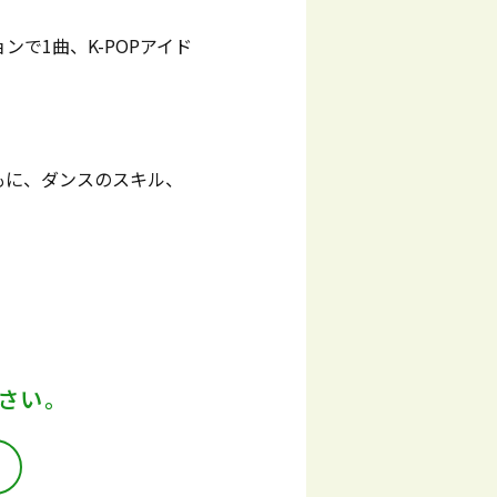
で1曲、K-POPアイド
。
もに、ダンスのスキル、
。
さい。