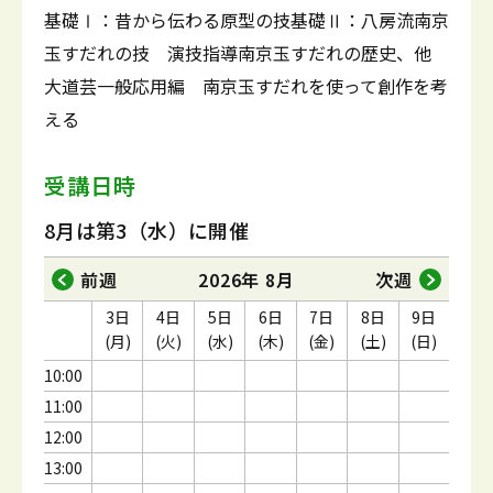
基礎Ⅰ：昔から伝わる原型の技基礎Ⅱ：八房流南京
玉すだれの技 演技指導南京玉すだれの歴史、他
大道芸一般応用編 南京玉すだれを使って創作を考
える
受講日時
8月は第3（水）に開催
前週
2026年 8月
次週
3日
4日
5日
6日
7日
8日
9日
(月)
(火)
(水)
(木)
(金)
(土)
(日)
10:00
11:00
12:00
13:00