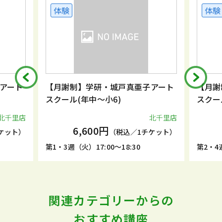
体験
体験
アート
【月謝制】学研・城戸真亜子アート
【月謝
スクール(年中～小6)
スクー
北千里店
北千里店
6,600円
ケット）
（税込／1チケット）
第1・3週（火）17:00～18:30
第2・4週
関連カテゴリーからの
おすすめ講座