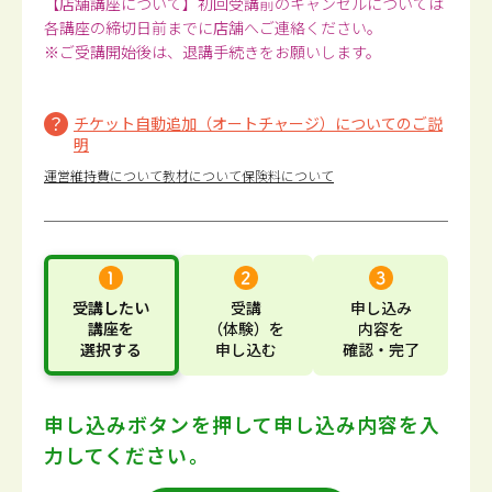
【店舗講座について】初回受講前のキャンセルについては
各講座の締切日前までに店舗へご連絡ください。
※ご受講開始後は、退講手続きをお願いします。
チケット自動追加（オートチャージ）についてのご説
明
運営維持費について
教材について
保険料について
受講したい
受講
申し込み
講座
を
（体験）
を
内容
を
選択する
申し込む
確認・完了
申し込みボタンを押して
申し込み内容を入
力してください。