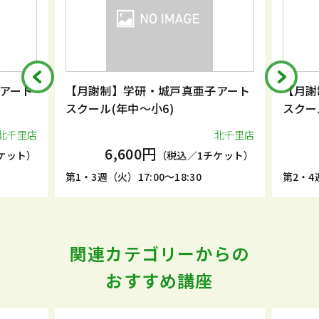
アート
【月謝制】学研・城戸真亜子アート
【月謝
スクール(年中～小6)
スクー
北千里店
北千里店
6,600円
ケット）
（税込／1チケット）
第1・3週（火）17:00～18:30
第2・4週
関連カテゴリーからの
おすすめ講座