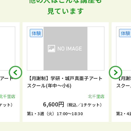
見ています
体験
体験
アート
【月謝制】学研・城戸真亜子アート
【月謝
スクール(年中～小6)
スクー
北千里店
北千里店
6,600円
ケット）
（税込／1チケット）
第1・3週（火）17:00～18:30
第2・4週