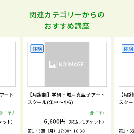
関連カテゴリーからの
おすすめ講座
体験
体験
アート
【月謝制】学研・城戸真亜子アート
【月謝
スクール(年中～小6)
スクー
北千里店
北千里店
6,600円
ケット）
（税込／1チケット）
第1・3週（月）17:00～18:30
第1・3週