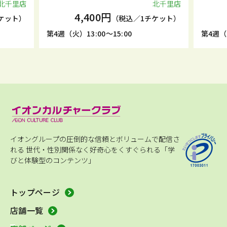
北千里店
北千里店
4,400円
ケット）
（税込／1チケット）
第4週（火）13:00～15:00
第4週（火
イオングループの圧倒的な信頼とボリュームで配信さ
れる
世代・性別関係なく好奇心をくすぐられる「学
びと体験型のコンテンツ」
トップページ
店舗一覧