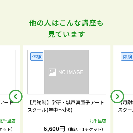
他の人はこんな講座も
見ています
体験
体験
アート
【月謝制】学研・城戸真亜子アート
【月謝
スクール(年中～小6)
スクー
北千里店
北千里店
6,600円
ケット）
（税込／1チケット）