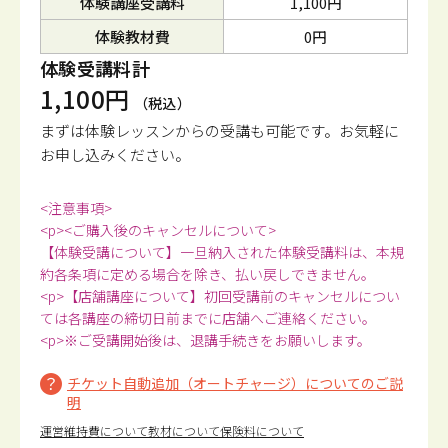
体験講座受講料
1,100円
体験教材費
0円
体験受講料計
1,100円
（税込）
まずは体験レッスンからの受講も可能です。
お気軽に
お申し込みください。
<注意事項>
<p><ご購入後のキャンセルについて>
【体験受講について】一旦納入された体験受講料は、本規
約各条項に定める場合を除き、払い戻しできません。
<p>【店舗講座について】初回受講前のキャンセルについ
ては各講座の締切日前までに店舗へご連絡ください。
<p>※ご受講開始後は、退講手続きをお願いします。
チケット自動追加（オートチャージ）についてのご説
明
運営維持費について
教材について
保険料について