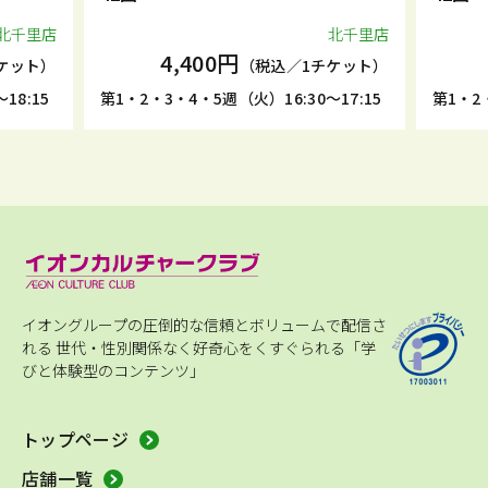
里店
北千里店
4,400円
4,
ト）
（税込／1チケット）
5
第1・2・3・4・5週（火）16:30～17:15
第1・2・3・4
イオングループの圧倒的な信頼とボリュームで配信さ
れる
世代・性別関係なく好奇心をくすぐられる「学
びと体験型のコンテンツ」
トップページ
店舗一覧