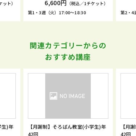
6,600円
6,600
（税込／1チケット）
第1・3週（火）17:00～18:30
第2・4週（月）17:
関連カテゴリーからの
おすすめ講座
年
【月謝制】そろばん教室(小学生)年
【月謝制】
42回
42回