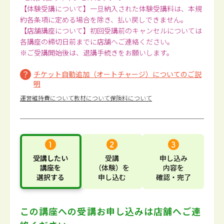
【体験受講について】一旦納入された体験受講料は、本規
約各条項に定める場合を除き、払い戻しできません。
【店舗講座について】初回受講前のキャンセルについては
各講座の締切日前までに店舗へご連絡ください。
※ご受講開始後は、退講手続きをお願いします。
チケット自動追加（オートチャージ）についてのご説
明
運営維持費について
教材について
保険料について
受講したい
受講
申し込み
講座
を
（体験）
を
内容
を
選択する
申し込む
確認・完了
この講座への受講お申し込みは
店舗へご連