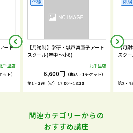
体験
体験
アート
【月謝制】学研・城戸真亜子アート
【月謝
スクール(年中～小6)
スクー
北千里店
北千里店
6,600円
ケット）
（税込／1チケット）
第1・3週（火）17:00～18:30
第2・4週
関連カテゴリーからの
おすすめ講座