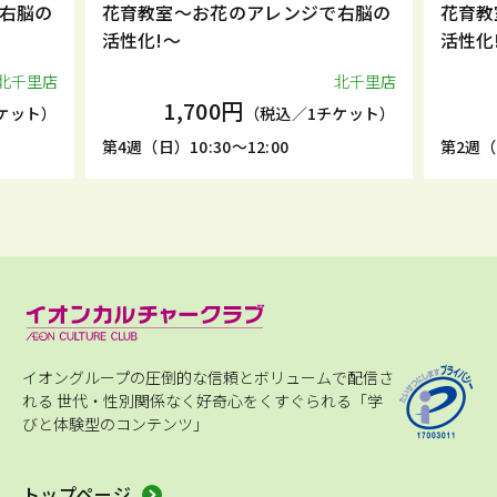
脳の
花育教室～お花のアレンジで右脳の
花育教室
活性化!～
活性化!～
里店
北千里店
1,700円
1,
ト）
（税込／1チケット）
第4週（日）10:30～12:00
第2週（土）16
イオングループの圧倒的な信頼とボリュームで配信さ
れる
世代・性別関係なく好奇心をくすぐられる「学
びと体験型のコンテンツ」
トップページ