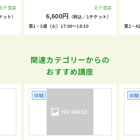
里店
北千里店
6,600円
6,
ト）
（税込／1チケット）
第1・3週（火）17:00～18:30
第2・4週（月）
関連カテゴリーからの
おすすめ講座
体験
体験