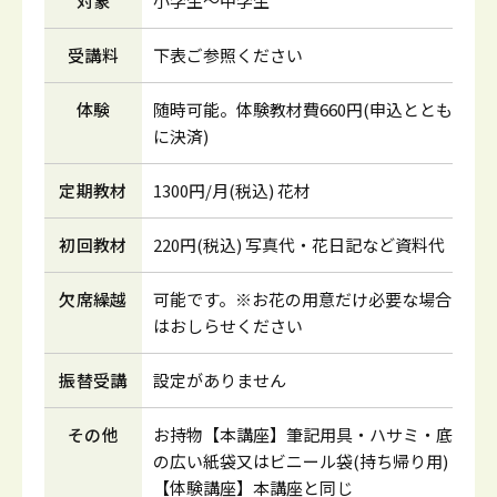
対象
小学生～中学生
受講料
下表ご参照ください
体験
随時可能。体験教材費660円(申込ととも
に決済)
定期教材
1300円/月(税込) 花材
初回教材
220円(税込) 写真代・花日記など資料代
欠席繰越
可能です。※お花の用意だけ必要な場合
はおしらせください
振替受講
設定がありません
その他
お持物【本講座】筆記用具・ハサミ・底
の広い紙袋又はビニール袋(持ち帰り用)
【体験講座】本講座と同じ