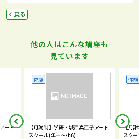
戻る
他の人はこんな講座も
見ています
体験
体験
ト
【月謝制】学研・城戸真亜子アート
【月謝制】
スクール(年中～小6)
スクール(年