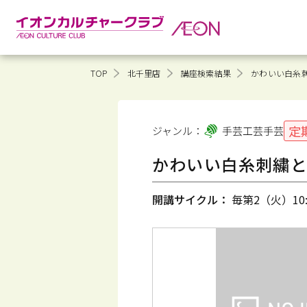
TOP
北千里店
講座検索結果
かわいい白糸
定
ジャンル：
手芸工芸
手芸
かわいい白糸刺繍
開講サイクル：
毎第2（火）10:0