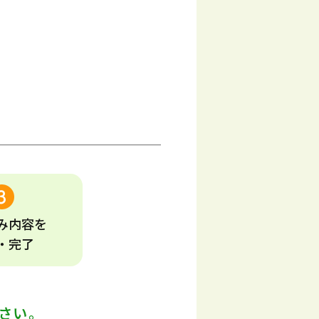
み
内容
を
・完了
さい。