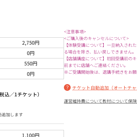
<注意事項>
<ご購入後のキャンセルについて>
2,750円
【体験受講について】一旦納入された
る場合を除き、払い戻しできません。
0円
【店舗講座について】初回受講前のキ
550円
前までに店舗へご連絡ください。
※ご受講開始後は、退講手続きをお願
0円
チケット自動追加（オートチャ
税込／1チケット）
運営維持費について
教材について
保険
動追加します
1,100円