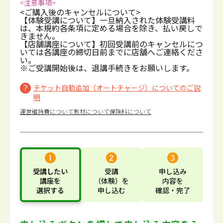
<注意事項>
<ご購入後のキャンセルについて>
【体験受講について】一旦納入された体験受講料
は、本規約各条項に定める場合を除き、払い戻しで
きません。
【店舗講座について】初回受講前のキャンセルにつ
いては各講座の締切日前までに店舗へご連絡くださ
い。
※ご受講開始後は、退講手続きをお願いします。
チケット自動追加（オートチャージ）についてのご説
明
運営維持費について
教材について
保険料について
受講したい
受講
申し込み
講座
を
（体験）
を
内容
を
選択する
申し込む
確認・完了