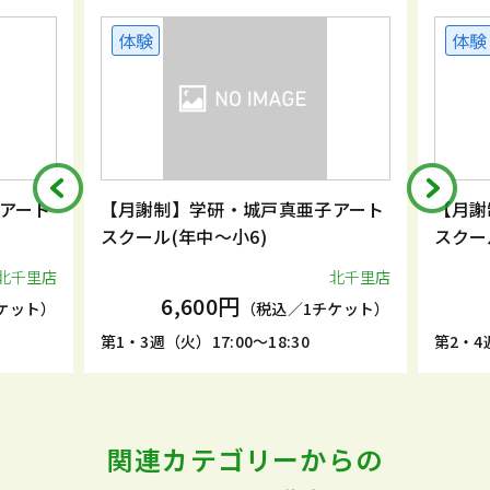
体験
体験
アート
【月謝制】学研・城戸真亜子アート
【月謝
スクール(年中～小6)
スクー
北千里店
北千里店
6,600円
ケット）
（税込／1チケット）
第1・3週（火）17:00～18:30
第2・4週
関連カテゴリーからの