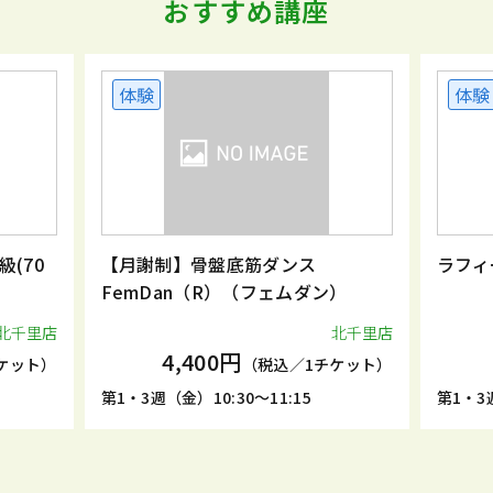
おすすめ講座
体験
体験
(70
【月謝制】骨盤底筋ダンス
ラフィ
FemDan（R）（フェムダン）
北千里店
北千里店
4,400円
ケット）
（税込／1チケット）
第1・3週（金）10:30～11:15
第1・3週