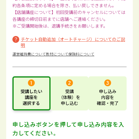
約各条項に定める場合を除き、払い戻しできません。
【店舗講座について】初回受講前のキャンセルについては
各講座の締切日前までに店舗へご連絡ください。
※ご受講開始後は、退講手続きをお願いします。
チケット自動追加（オートチャージ）についてのご説
明
運営維持費について
教材について
保険料について
受講したい
受講
申し込み
講座
を
（体験）
を
内容
を
選択する
申し込む
確認・完了
申し込みボタンを押して
申し込み内容を入
力してください。