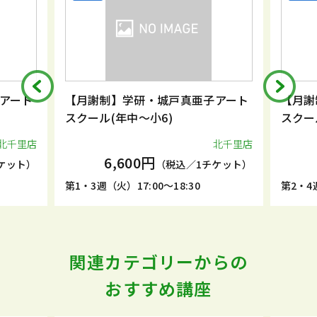
アート
【月謝制】学研・城戸真亜子アート
【月謝
スクール(年中～小6)
スクー
北千里店
北千里店
6,600円
ケット）
（税込／1チケット）
第1・3週（火）17:00～18:30
第2・4週
関連カテゴリーからの
おすすめ講座