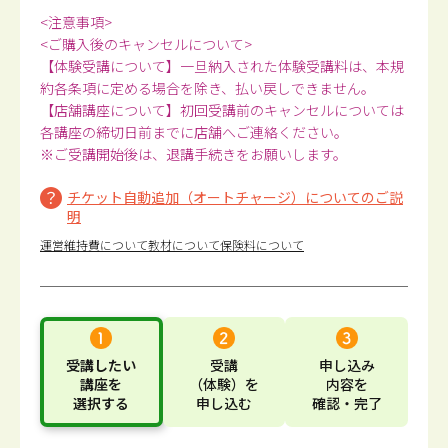
<注意事項>
<ご購入後のキャンセルについて>
【体験受講について】一旦納入された体験受講料は、本規
約各条項に定める場合を除き、払い戻しできません。
【店舗講座について】初回受講前のキャンセルについては
各講座の締切日前までに店舗へご連絡ください。
※ご受講開始後は、退講手続きをお願いします。
チケット自動追加（オートチャージ）についてのご説
明
運営維持費について
教材について
保険料について
受講したい
受講
申し込み
講座
を
（体験）
を
内容
を
選択する
申し込む
確認・完了