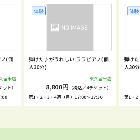
体験
体験
ノ(個
弾けた♪がうれしい ララピアノ(個
弾けた
人30分)
人30分
久留米店
東久留米店
8,800円
ケット）
（税込／4チケット）
:00
第1・2・3・4週（月）17:00～17:30
第1・2・