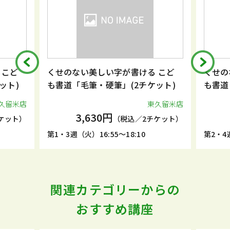
 こど
くせのない美しい字が書ける こど
くせの
ット)
も書道「毛筆・硬筆」(2チケット)
も書道
久留米店
東久留米店
3,630円
ケット）
（税込／2チケット）
第1・3週（火）16:55～18:10
第2・4週
関連カテゴリーからの
おすすめ講座