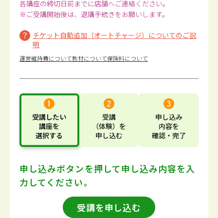
各講座の締切日前までに店舗へご連絡ください。
※ご受講開始後は、退講手続きをお願いします。
チケット自動追加（オートチャージ）についてのご説
明
運営維持費について
教材について
保険料について
受講したい
受講
申し込み
講座
を
（体験）
を
内容
を
選択する
申し込む
確認・完了
申し込みボタンを押して
申し込み内容を入
力してください。
受講を申し込む