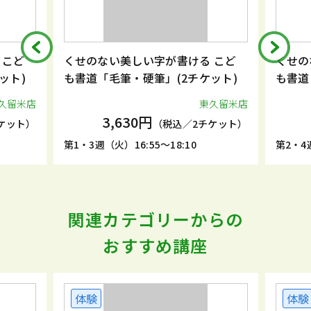
 こど
くせのない美しい字が書ける こど
くせの
ット)
も書道「毛筆・硬筆」(2チケット)
も書道
久留米店
東久留米店
3,630円
ケット）
（税込／2チケット）
第1・3週（火）16:55～18:10
第2・4週
関連カテゴリーからの
おすすめ講座
体験
体験