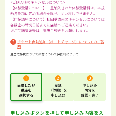
<ご購入後のキャンセルについて>
【体験受講について】一旦納入された体験受講料は、本規
約各条項に定める場合を除き、払い戻しできません。
【店舗講座について】初回受講前のキャンセルについては
各講座の締切日前までに店舗へご連絡ください。
※ご受講開始後は、退講手続きをお願いします。
チケット自動追加（オートチャージ）についてのご説
明
運営維持費について
教材について
保険料について
受講したい
受講
申し込み
講座
を
（体験）
を
内容
を
選択する
申し込む
確認・完了
申し込みボタンを押して
申し込み内容を入