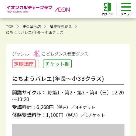
ログイン
TOP
東久留米店
講座検索結果
にちようバレエ(年長～小3Bクラス)
ジャンル：
こどもダンス健康
ダンス
定期講座
チケット制
にちようバレエ(年長～小3Bクラス)
開講サイクル：
毎第1・第2・第3・第4（日）12:20
～13:20
受講料計：
6,268円
（税込）／ 4チケット
体験受講料計：
1,100円
（税込）／ 1チケット