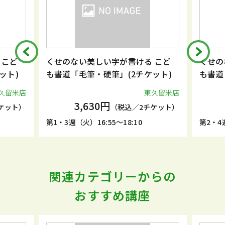
 こど
くせのない美しい字が書ける こど
くせの
ット)
も書道「毛筆・硬筆」(2チケット)
も書道
久留米店
東久留米店
3,630円
ケット）
（税込／2チケット）
第1・3週（火）16:55～18:10
第2・4週
関連カテゴリーからの
おすすめ講座