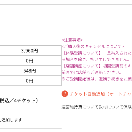
<注意事項>
<ご購入後のキャンセルについて>
3,960円
【体験受講について】一旦納入された
る場合を除き、払い戻しできません。
0円
【店舗講座について】初回受講前のキ
548円
前までに店舗へご連絡ください。
※ご受講開始後は、退講手続きをお願
0円
チケット自動追加（オートチャ
税込／4チケット）
運営維持費について
教材について
保険
動追加します