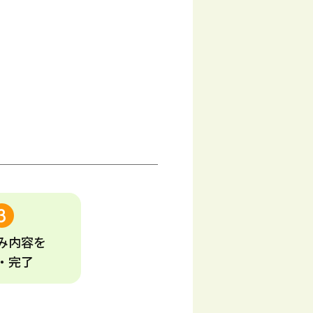
み
内容
を
・完了