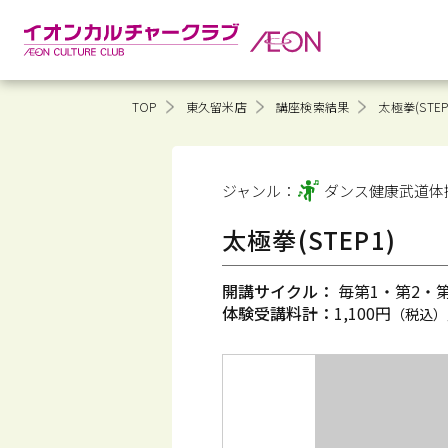
TOP
東久留米店
講座検索結果
太極拳(STEP
ジャンル：
ダンス健康
武道体
太極拳(STEP1)
開講サイクル：
毎第1・第2・第3
体験受講料計：
1,100円
（税込）