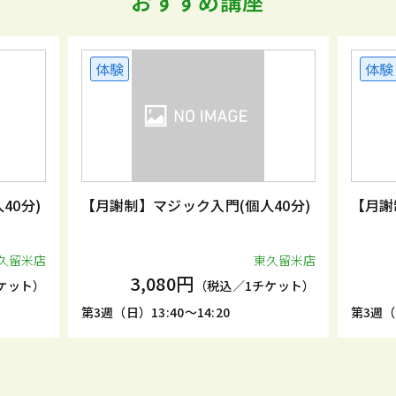
おすすめ講座
体験
体験
40分)
【月謝制】マジック入門(個人40分)
【月謝
久留米店
東久留米店
3,080円
ケット）
（税込／1チケット）
第3週（日）13:40～14:20
第3週（日