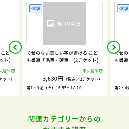
体験
体験
 こど
くせのない美しい字が書ける こど
くせの
ット)
も書道「毛筆・硬筆」(2チケット)
も書道
久留米店
東久留米店
3,630円
ケット）
（税込／2チケット）
第1・3週（火）16:55～18:10
第2・4週
関連カテゴリーからの