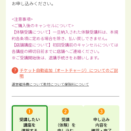
お申し込みください。
<注意事項>
<ご購入後のキャンセルについて>
【体験受講について】一旦納入された体験受講料は、本規
約各条項に定める場合を除き、払い戻しできません。
【店舗講座について】初回受講前のキャンセルについては
各講座の締切日前までに店舗へご連絡ください。
※ご受講開始後は、退講手続きをお願いします。
チケット自動追加（オートチャージ）についてのご説
明
運営維持費について
教材について
保険料について
受講したい
受講
申し込み
講座
を
（体験）
を
内容
を
選択する
申し込む
確認・完了