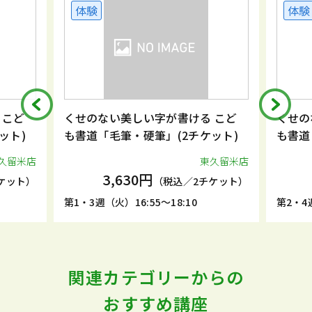
体験
体験
 こど
くせのない美しい字が書ける こど
くせの
ット)
も書道「毛筆・硬筆」(2チケット)
も書道
久留米店
東久留米店
3,630円
ケット）
（税込／2チケット）
第1・3週（火）16:55～18:10
第2・4週
関連カテゴリーからの
おすすめ講座