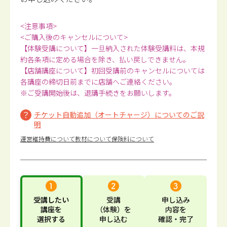
<注意事項>
<ご購入後のキャンセルについて>
【体験受講について】一旦納入された体験受講料は、本規
約各条項に定める場合を除き、払い戻しできません。
【店舗講座について】初回受講前のキャンセルについては
各講座の締切日前までに店舗へご連絡ください。
※ご受講開始後は、退講手続きをお願いします。
チケット自動追加（オートチャージ）についてのご説
明
運営維持費について
教材について
保険料について
受講したい
受講
申し込み
講座
を
（体験）
を
内容
を
選択する
申し込む
確認・完了