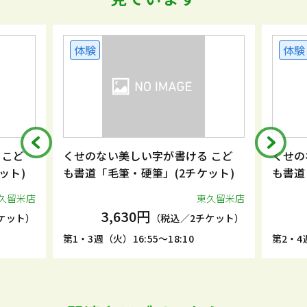
体験
体験
 こど
くせのない美しい字が書ける こど
くせの
ット)
も書道「毛筆・硬筆」(2チケット)
も書道
久留米店
東久留米店
3,630円
ケット）
（税込／2チケット）
第1・3週（火）16:55～18:10
第2・4週