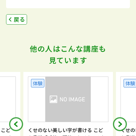
戻る
他の人はこんな講座も
見ています
体験
体験
 こど
くせのない美しい字が書ける こど
くせの