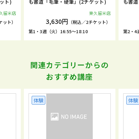
ット)
も書道「毛筆・硬筆」(2チケット)
も書道
久留米店
東久留米店
3,630円
ケット）
（税込／2チケット）
第1・3週（火）16:55～18:10
第2・4週
関連カテゴリーからの
おすすめ講座
体験
体験