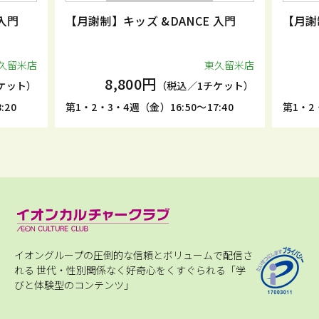
入門
【月謝制】キッズ &DANCE 入門
【月謝
久留米店
東久留米店
8,800円
ケット）
（税込／1チケット）
:20
第1・2・3・4週（金）16:50～17:40
第1・2・
イオングループの圧倒的な信頼とボリュームで配信さ
れる
世代・性別関係なく好奇心をくすぐられる「学
びと体験型のコンテンツ」