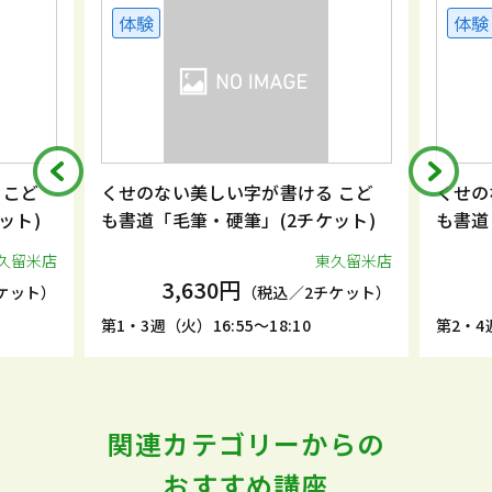
体験
体験
 こど
くせのない美しい字が書ける こど
くせの
ット)
も書道「毛筆・硬筆」(2チケット)
も書道
久留米店
東久留米店
3,630円
ケット）
（税込／2チケット）
第1・3週（火）16:55～18:10
第2・4週
関連カテゴリーからの
おすすめ講座