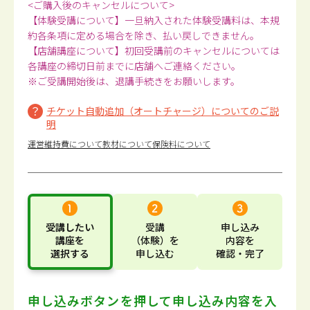
<ご購入後のキャンセルについて>
【体験受講について】一旦納入された体験受講料は、本規
約各条項に定める場合を除き、払い戻しできません。
【店舗講座について】初回受講前のキャンセルについては
各講座の締切日前までに店舗へご連絡ください。
※ご受講開始後は、退講手続きをお願いします。
チケット自動追加（オートチャージ）についてのご説
明
運営維持費について
教材について
保険料について
受講したい
受講
申し込み
講座
を
（体験）
を
内容
を
選択する
申し込む
確認・完了
申し込みボタンを押して
申し込み内容を入