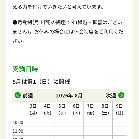
える力を付けていきたいと考えています。
●月謝制(月１回)の講座です(繰越・振替はござい
ません)。お休みの場合には休会制度をご利用くだ
さい。
受講日時
8月は第1（日）に開催
前週
2026年 8月
次週
3日
4日
5日
6日
7日
8日
9日
(月)
(火)
(水)
(木)
(金)
(土)
(日)
10:00
11:00