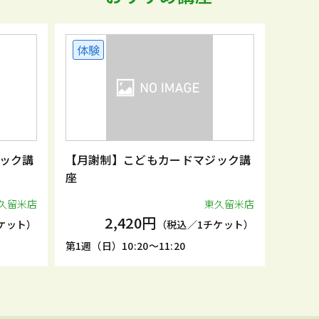
体験
ック講
【月謝制】こどもカードマジック講
座
久留米店
東久留米店
2,420円
ケット）
（税込／1チケット）
第1週（日）10:20～11:20