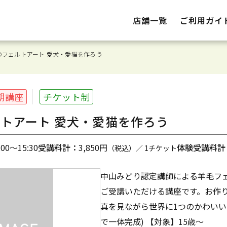
店舗一覧
ご利用ガイ
のフェルトアート 愛犬・愛猫を作ろう
期講座
チケット制
トアート 愛犬・愛猫を作ろう
0～15:30
受講料計：
3,850円
体験受講料計
（税込）／ 1チケット
中山みどり認定講師による羊毛フ
ご受講いただける講座です。お作
真を見ながら世界に1つのかわいい
で一体完成) 【対象】15歳～