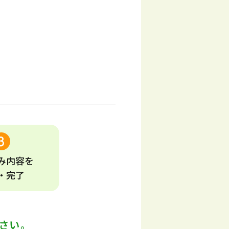
み
内容
を
・完了
さい。