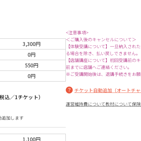
<注意事項>
＜ご購入後のキャンセルについて＞
3,300円
【体験受講について】一旦納入された
る場合を除き、払い戻しできません。
0円
【店舗講座について】初回受講前のキ
550円
前までに店舗へご連絡ください。
※ご受講開始後は、退講手続きをお願
0円
チケット自動追加（オートチャ
税込／1チケット）
運営維持費について
教材について
保険
動追加します
1,100円