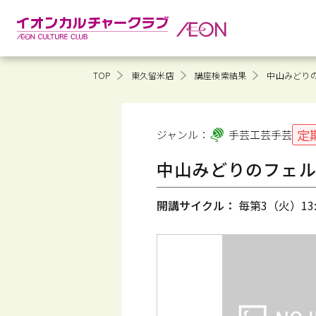
TOP
東久留米店
講座検索結果
中山みどり
定
ジャンル：
手芸工芸
手芸
中山みどりのフェル
開講サイクル：
毎第3（火）13:0