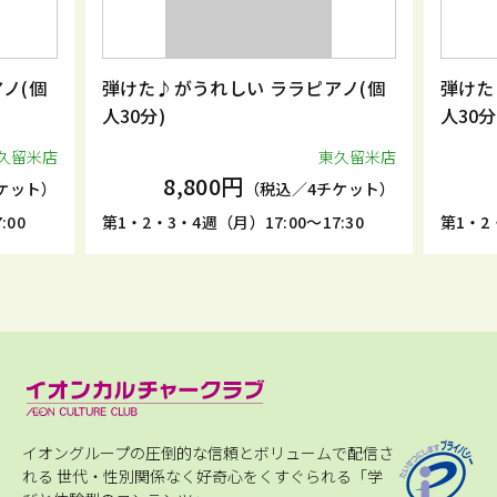
ノ(個
弾けた♪がうれしい ララピアノ(個
弾けた
人30分)
人30分
久留米店
東久留米店
8,800円
ケット）
（税込／4チケット）
:00
第1・2・3・4週（月）17:00～17:30
第1・2・
イオングループの圧倒的な信頼とボリュームで配信さ
れる
世代・性別関係なく好奇心をくすぐられる「学