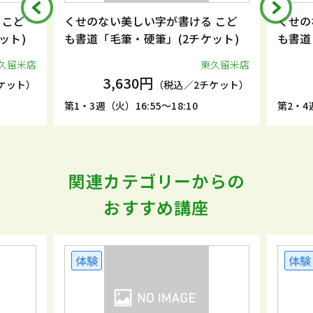
 こど
くせのない美しい字が書ける こど
くせの
ット)
も書道「毛筆・硬筆」(2チケット)
も書道
久留米店
東久留米店
3,630円
ケット）
（税込／2チケット）
第1・3週（火）16:55～18:10
第2・4週
関連カテゴリーからの
おすすめ講座
体験
体験