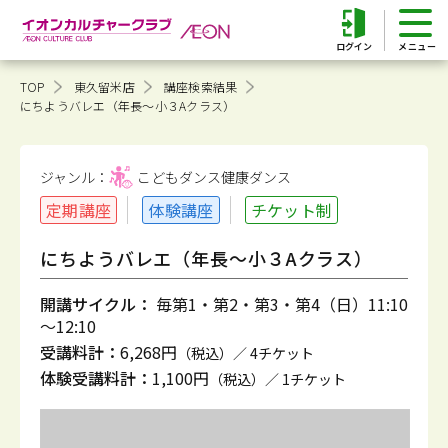
ログイン
TOP
東久留米店
講座検索結果
にちようバレエ（年長～小３Aクラス）
ジャンル：
こどもダンス健康
ダンス
定期講座
体験講座
チケット制
にちようバレエ（年長～小３Aクラス）
開講サイクル：
毎第1・第2・第3・第4（日）11:10
～12:10
受講料計：
6,268円
（税込）／ 4チケット
体験受講料計：
1,100円
（税込）／ 1チケット