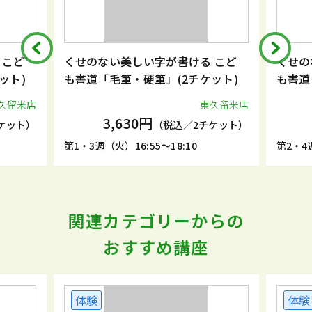
 こど
くせのない美しい字が書ける こど
くせの
ット)
も書道「毛筆・硬筆」(2チケット)
も書道
久留米店
東久留米店
3,630円
ケット）
（税込／2チケット）
第1・3週（火）16:55～18:10
第2・4週
関連カテゴリーからの
おすすめ講座
体験
体験