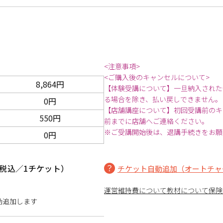
<注意事項>
<ご購入後のキャンセルについて>
8,864円
【体験受講について】一旦納入された
る場合を除き、払い戻しできません。
0円
【店舗講座について】初回受講前のキ
550円
前までに店舗へご連絡ください。
※ご受講開始後は、退講手続きをお願
0円
税込／1チケット）
チケット自動追加（オートチャ
運営維持費について
教材について
保険
動追加します