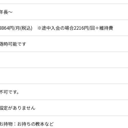
年長～
8864円/月(税込) ※途中入会の場合2216円/回＋維持費
随時可能です
不可です。
設定がありません
お持物：お持ちの教本など