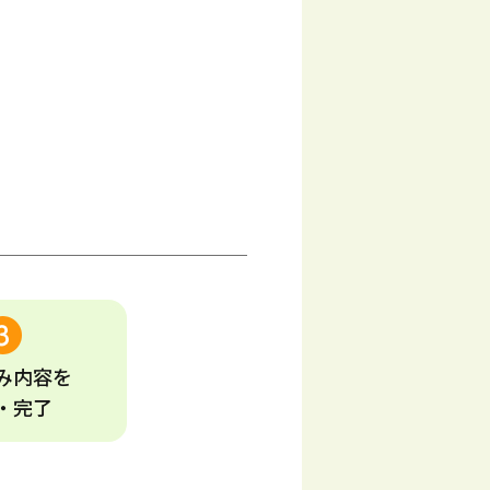
み
内容
を
・完了