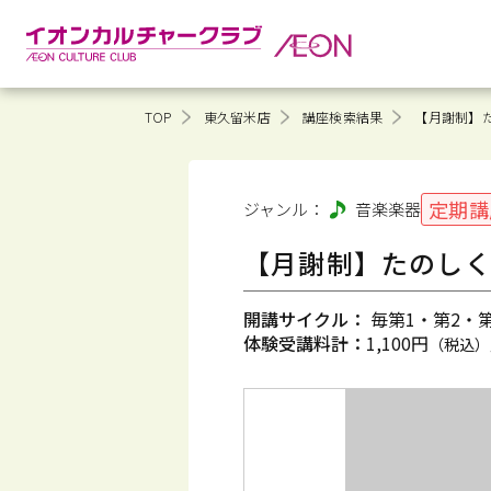
TOP
東久留米店
講座検索結果
【月謝制】た
定期講
ジャンル：
音楽
楽器
【月謝制】たのしくつ
開講サイクル：
毎第1・第2・第3
体験受講料計：
1,100円
（税込）