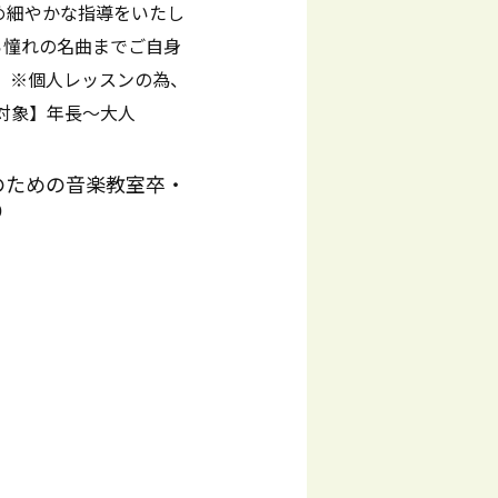
め細やかな指導をいたし
ら憧れの名曲までご自身
 ※個人レッスンの為、
対象】年長～大人
のための音楽教室卒・
り