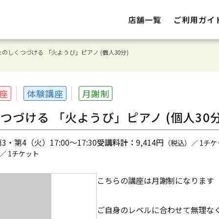
店舗一覧
ご利用ガイ
のしくつづける 「火ようび」ピアノ (個人30分)
座
体験講座
月謝制
づける 「火ようび」ピアノ (個人30分
・第4（火）17:00～17:30
受講料計：
9,414円
（税込）／ 1チケ
／ 1チケット
こちらの講座は月謝制になります
ご自身のレベルに合わせて無理な