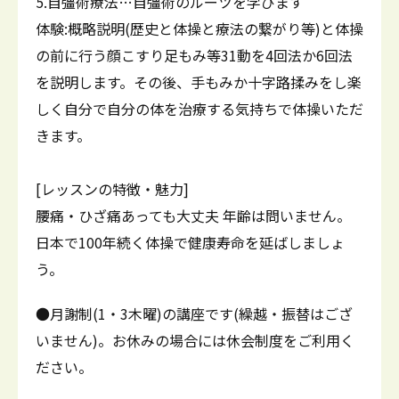
5.自彊術療法…自彊術のルーツを学びます
体験:概略説明(歴史と体操と療法の繋がり等)と体操
の前に行う顔こすり足もみ等31動を4回法か6回法
を説明します。その後、手もみか十字路揉みをし楽
しく自分で自分の体を治療する気持ちで体操いただ
きます。
[レッスンの特徴・魅力]
腰痛・ひざ痛あっても大丈夫 年齢は問いません。
日本で100年続く体操で健康寿命を延ばしましょ
う。
●月謝制(1・3木曜)の講座です(繰越・振替はござ
いません)。お休みの場合には休会制度をご利用く
ださい。