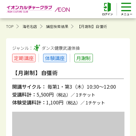
ログイン
TOP
海老名店
講座検索結果
【月謝制】自彊術
ジャンル：
ダンス健康
武道体操
定期講座
体験講座
月謝制
【月謝制】自彊術
開講サイクル：
毎第1・第3（木）10:30～12:00
受講料計：
5,500円
（税込）／ 1チケット
体験受講料計：
1,100円
（税込）／ 1チケット