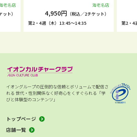
海老名店
海老名店
4,950円
ケット）
（税込／2チケット）
第2・4週（木）13:45～14:35
第2・4週
イオングループの圧倒的な信頼とボリュームで配信さ
れる
世代・性別関係なく好奇心をくすぐられる「学
びと体験型のコンテンツ」
トップページ
店舗一覧