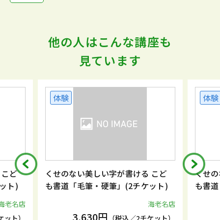
他の人はこんな講座も
見ています
体験
体験
 こど
くせのない美しい字が書ける こど
くせの
ット)
も書道「毛筆・硬筆」(2チケット)
も書道
海老名店
海老名店
3,630円
ケット）
（税込／2チケット）