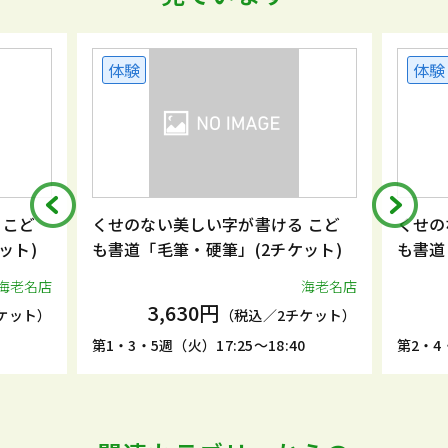
体験
体験
 こど
くせのない美しい字が書ける こど
くせの
ット)
も書道「毛筆・硬筆」(2チケット)
も書道
海老名店
海老名店
3,630円
ケット）
（税込／2チケット）
5
第1・3・5週（火）17:25～18:40
第2・4・