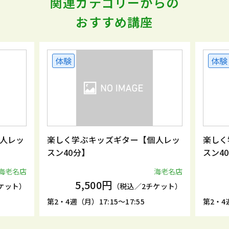
関連カテゴリーからの
おすすめ講座
体験
体験
人レッ
楽しく学ぶキッズギター【個人レッ
楽しく
スン40分】
スン4
海老名店
海老名店
5,500円
ケット）
（税込／2チケット）
第2・4週（月）17:15～17:55
第2・4週