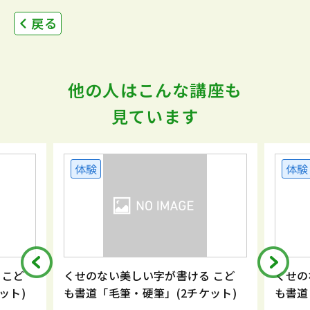
戻る
他の人はこんな講座も
見ています
体験
体験
 こど
くせのない美しい字が書ける こど
くせの
ット)
も書道「毛筆・硬筆」(2チケット)
も書道