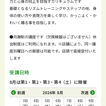
力と心身の向上を目指すカリキュラムです
基礎となるリズムトレーニングやステップの他、身
体の使い方や表現力を楽しく学び、かっこよく・か
わいく踊る事を目指します。
●月謝制の講座です（欠席繰越はございません）休
会制度はご利用になれます。※店舗により、同一講
座別曜日への振替は可能です。店頭で直接受付いた
します
受講日時
8月は第1・第2・第3・第4（土）に開催
前週
2026年 8月
次週
3日
4日
5日
6日
7日
8日
9日
(月)
(火)
(水)
(木)
(金)
(土)
(日)