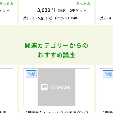
海老名店
海老名店
3,630円
ケット）
（税込／2チケット）
5
第1・3・5週（火）17:25～18:40
第2・4・
関連カテゴリーからの
おすすめ講座
体験
体験
入門
【月謝制】ロイックス☆チアダンス
【月謝