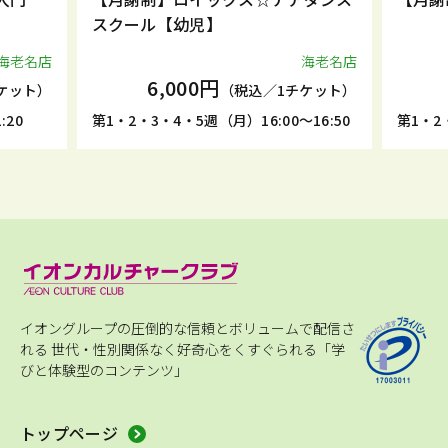
スクール【幼児】
海老名店
海老名店
6,000円
ケット）
（税込／1チケット）
:20
第1・2・3・4・5週（月）16:00～16:50
第1・2・
イオングループの圧倒的な信頼とボリュームで配信さ
れる
世代・性別関係なく好奇心をくすぐられる「学
びと体験型のコンテンツ」
トップページ