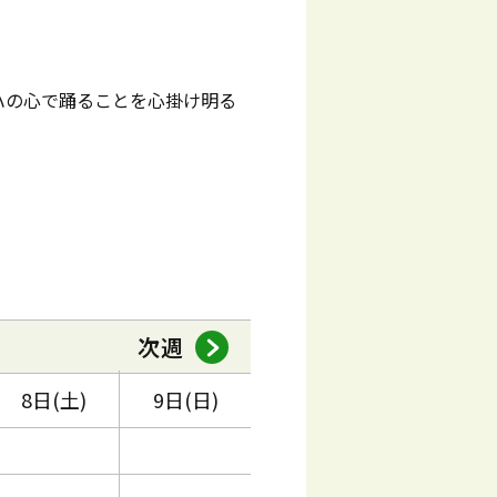
ハの心で踊ることを心掛け明る
次週
8日(土)
9日(日)