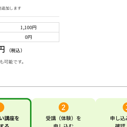
動追加します
1,100円
0円
0円
（税込）
も可能です。
い
講座
を
受講
（体験）
を
申し込
する
申し込む
確認