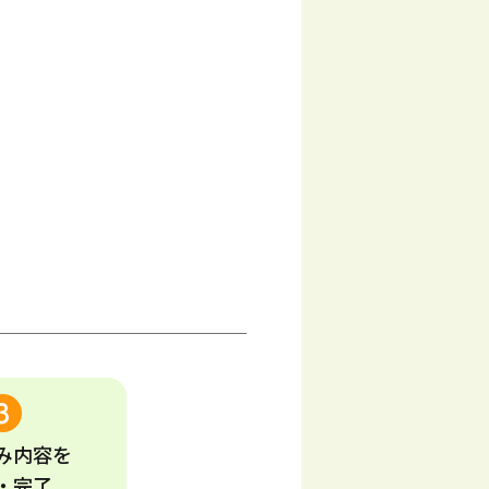
み
内容
を
・完了