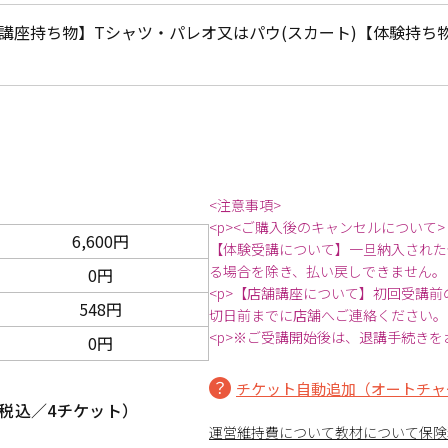
講座持ち物】Tシャツ・パレオ又はパウ(スカート)【体験持ち
<注意事項>
<p><ご購入後のキャンセルについて>
6,600円
【体験受講について】一旦納入された
る場合を除き、払い戻しできません。
0円
<p>【店舗講座について】初回受講
548円
切日前までに店舗へご連絡ください。
<p>※ご受講開始後は、退講手続きを
0円
チケット自動追加（オートチャ
税込／4チケット）
運営維持費について
教材について
保険