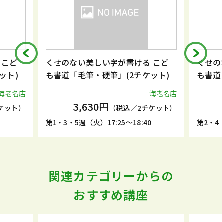
 こど
くせのない美しい字が書ける こど
くせの
ット)
も書道「毛筆・硬筆」(2チケット)
も書道
海老名店
海老名店
3,630円
ケット）
（税込／2チケット）
5
第1・3・5週（火）17:25～18:40
第2・4・
関連カテゴリーからの
おすすめ講座