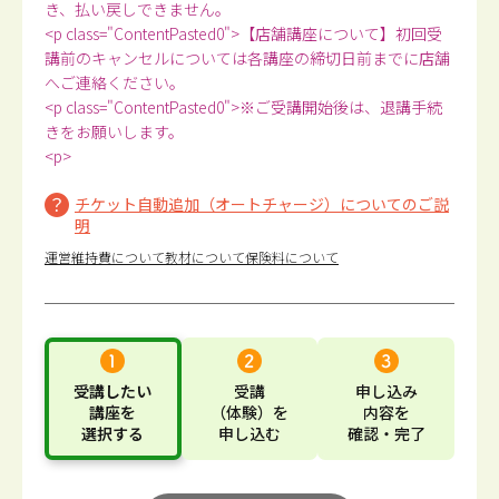
き、払い戻しできません。
<p class="ContentPasted0">【店舗講座について】初回受
講前のキャンセルについては各講座の締切日前までに店舗
へご連絡ください。
<p class="ContentPasted0">※ご受講開始後は、退講手続
きをお願いします。
<p>
チケット自動追加（オートチャージ）についてのご説
明
運営維持費について
教材について
保険料について
受講したい
受講
申し込み
講座
を
（体験）
を
内容
を
選択する
申し込む
確認・完了