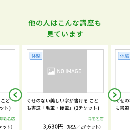
他の人はこんな講座も
見ています
体験
体験
 こど
くせのない美しい字が書ける こど
くせの
ット)
も書道「毛筆・硬筆」(2チケット)
も書道
海老名店
海老名店
3,630円
ケット）
（税込／2チケット）