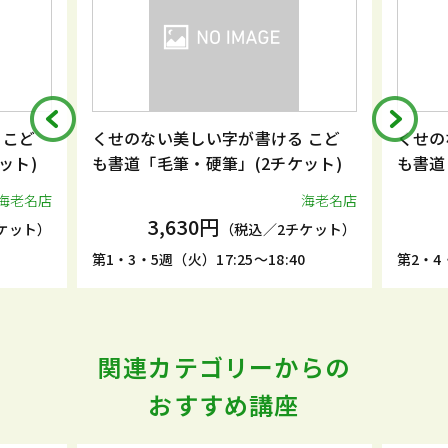
 こど
くせのない美しい字が書ける こど
くせの
ット)
も書道「毛筆・硬筆」(2チケット)
も書道
海老名店
海老名店
3,630円
ケット）
（税込／2チケット）
5
第1・3・5週（火）17:25～18:40
第2・4・
関連カテゴリーからの
おすすめ講座