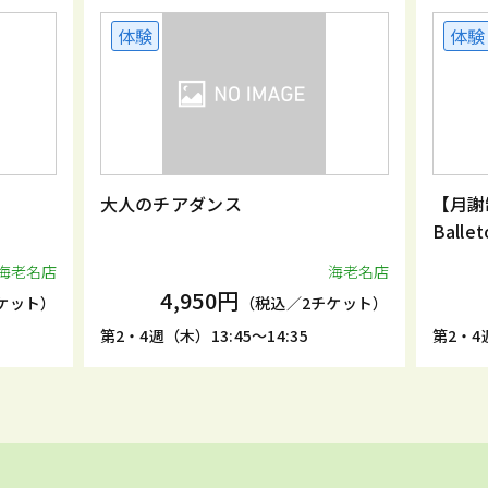
体験
体験
大人のチアダンス
【月
Ball
海老名店
海老名店
4,950円
ケット）
（税込／2チケット）
第2・4週（木）13:45～14:35
第2・4週