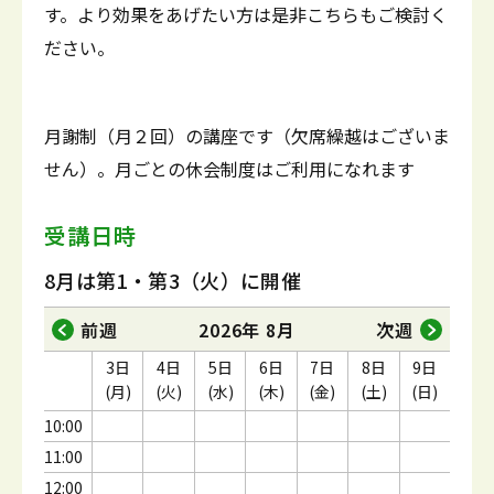
す。より効果をあげたい方は是非こちらもご検討く
ださい。
月謝制（月２回）の講座です（欠席繰越はございま
せん）。月ごとの休会制度はご利用になれます
受講日時
8月は第1・第3（火）に開催
前週
2026年 8月
次週
3日
4日
5日
6日
7日
8日
9日
(月)
(火)
(水)
(木)
(金)
(土)
(日)
10:00
11:00
12:00