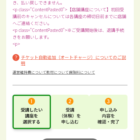
き、払い戻しできません。
<p class="ContentPasted0">【店舗講座について】初回受
講前のキャンセルについては各講座の締切日前までに店舗
へご連絡ください。
<p class="ContentPasted0">※ご受講開始後は、退講手続
きをお願いします。
<p>
チケット自動追加（オートチャージ）についてのご説
明
運営維持費について
教材について
保険料について
受講したい
受講
申し込み
講座
を
（体験）
を
内容
を
選択する
申し込む
確認・完了