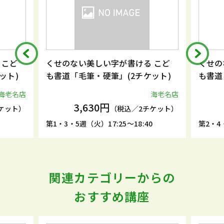
 こど
くせのない美しい字が書ける こど
くせの
ット)
も書道「毛筆・硬筆」(2チケット)
も書道
海老名店
海老名店
3,630円
ケット）
（税込／2チケット）
5
第1・3・5週（火）17:25～18:40
第2・4・
関連カテゴリーからの
おすすめ講座