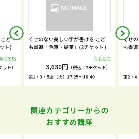
 こど
くせのない美しい字が書ける こど
くせの
ット)
も書道「毛筆・硬筆」(2チケット)
も書道
海老名店
海老名店
3,630円
ケット）
（税込／2チケット）
5
第1・3・5週（火）17:25～18:40
第2・4・
関連カテゴリーからの
おすすめ講座