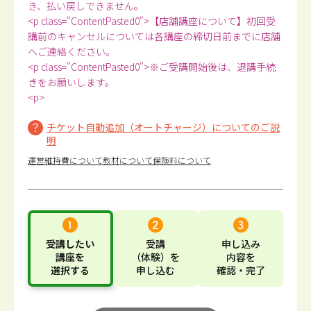
き、払い戻しできません。
<p class="ContentPasted0">【店舗講座について】初回受
講前のキャンセルについては各講座の締切日前までに店舗
へご連絡ください。
<p class="ContentPasted0">※ご受講開始後は、退講手続
きをお願いします。
<p>
チケット自動追加（オートチャージ）についてのご説
明
運営維持費について
教材について
保険料について
受講したい
受講
申し込み
講座
を
（体験）
を
内容
を
選択する
申し込む
確認・完了