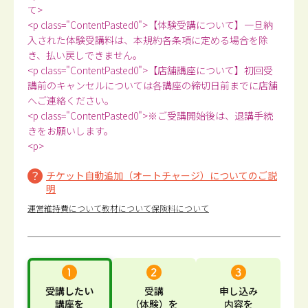
て>
<p class="ContentPasted0">【体験受講について】一旦納
入された体験受講料は、本規約各条項に定める場合を除
き、払い戻しできません。
<p class="ContentPasted0">【店舗講座について】初回受
講前のキャンセルについては各講座の締切日前までに店舗
へご連絡ください。
<p class="ContentPasted0">※ご受講開始後は、退講手続
きをお願いします。
<p>
チケット自動追加（オートチャージ）についてのご説
明
運営維持費について
教材について
保険料について
受講したい
受講
申し込み
講座
を
（体験）
を
内容
を