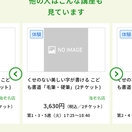
他の人はこんな講座も
見ています
体験
体験
 こど
くせのない美しい字が書ける こど
くせの
ット)
も書道「毛筆・硬筆」(2チケット)
も書道
海老名店
海老名店
3,630円
ケット）
（税込／2チケット）
5
第1・3・5週（火）17:25～18:40
第2・4・