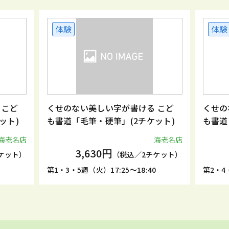
体験
体験
ど
くせのない美しい字が書ける こど
くせのない
)
も書道「毛筆・硬筆」(2チケット)
も書道「毛
名店
海老名店
3,630円
3,
ト）
（税込／2チケット）
第1・3・5週（火）17:25～18:40
第2・4・5週