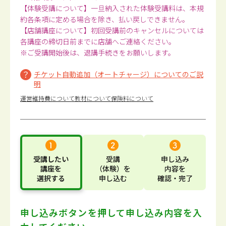
【体験受講について】一旦納入された体験受講料は、本規
約各条項に定める場合を除き、払い戻しできません。
【店舗講座について】初回受講前のキャンセルについては
各講座の締切日前までに店舗へご連絡ください。
※ご受講開始後は、退講手続きをお願いします。
チケット自動追加（オートチャージ）についてのご説
明
運営維持費について
教材について
保険料について
受講したい
受講
申し込み
講座
を
（体験）
を
内容
を
選択する
申し込む
確認・完了
申し込みボタンを押して
申し込み内容を入