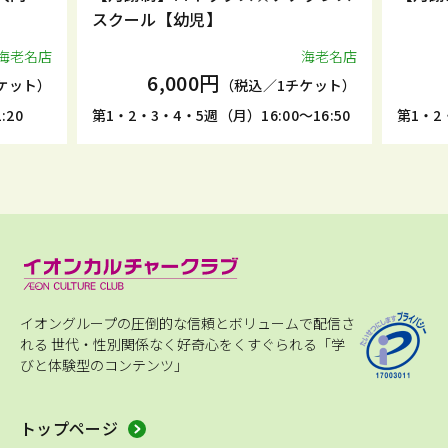
スクール【幼児】
海老名店
海老名店
6,000円
ケット）
（税込／1チケット）
:20
第1・2・3・4・5週（月）16:00～16:50
第1・2・
イオングループの圧倒的な信頼とボリュームで配信さ
れる
世代・性別関係なく好奇心をくすぐられる「学
びと体験型のコンテンツ」
トップページ