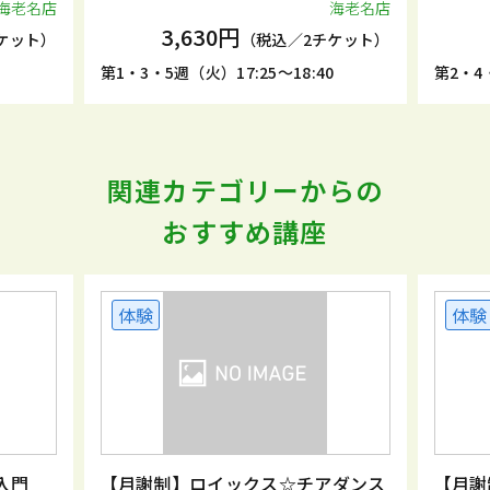
海老名店
海老名店
3,630円
ケット）
（税込／2チケット）
5
第1・3・5週（火）17:25～18:40
第2・4・
関連カテゴリーからの
おすすめ講座
体験
体験
入門
【月謝制】ロイックス☆チアダンス
【月謝