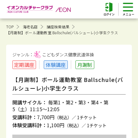
ログイン
TOP
海老名店
講座検索結果
【月謝制】ボール運動教室 Ballschule(バルシューレ)小学生クラス
ジャンル：
こどもダンス健康
武道体操
定期講座
体験講座
月謝制
【月謝制】ボール運動教室 Ballschule(バ
ルシューレ)小学生クラス
開講サイクル：
毎第1・第2・第3・第4・第
5（土）11:15～12:05
受講料計：
7,700円
（税込）／ 1チケット
体験受講料計：
1,100円
（税込）／ 1チケット