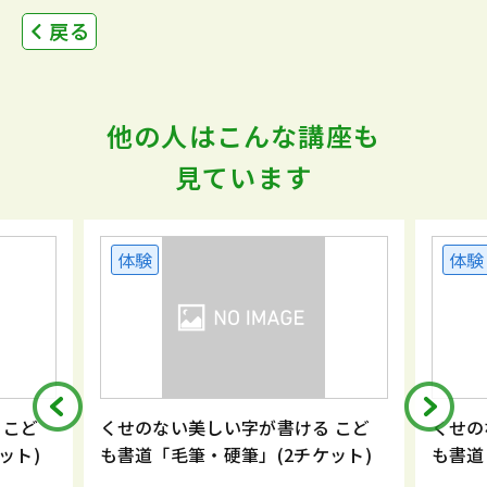
戻る
他の人はこんな講座も
見ています
体験
体験
 こど
くせのない美しい字が書ける こど
くせの
ット)
も書道「毛筆・硬筆」(2チケット)
も書道