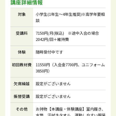
講座詳細情報
対象
小学生(1年生～4年生推奨)※高学年要相
談
受講料
7150円/月(税込) ※途中入会の場合
2042円/回＋維持費
体験
随時受付中です
初回教材費
11550円（入会金7700円、ユニフォーム
3850円）
欠席繰越
設定がございません
振替受講
設定がございません
その他
お持物【本講座・体験講座】室内履き、
水筒、汗拭きタオル、運動しやすい服装