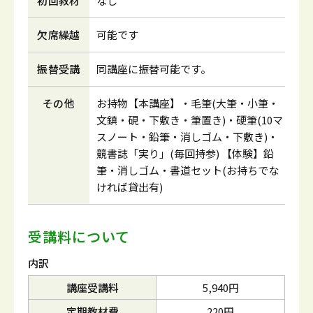
初回教材
なし
欠席繰越
可能です
振替受講
同講座に振替可能です。
その他
お持物【本講座】・毛筆(大筆・小筆・
文鎮・硯・下敷き・筆置き)・硬筆(10マ
スノート・鉛筆・消しゴム・下敷き)・
競書誌「実り」(毎回持参) 【体験】鉛
筆・消しゴム・書道セット(お持ちでな
ければ貸出有)
受講料について
内訳
講座受講料
5,940円
定期教材費
220円