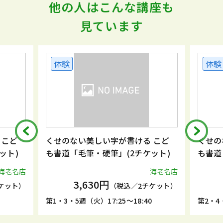
他の人はこんな講座も
見ています
体験
体験
 こど
くせのない美しい字が書ける こど
くせの
ット)
も書道「毛筆・硬筆」(2チケット)
も書道
海老名店
海老名店
3,630円
ケット）
（税込／2チケット）
5
第1・3・5週（火）17:25～18:40
第2・4・