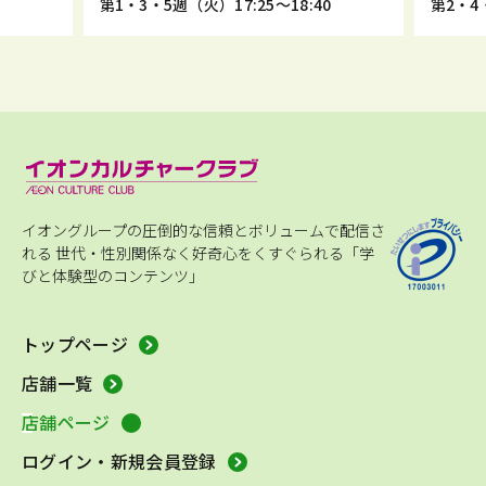
5
第1・3・5週（火）17:25～18:40
第2・4・
イオングループの圧倒的な信頼とボリュームで配信さ
れる
世代・性別関係なく好奇心をくすぐられる「学
びと体験型のコンテンツ」
トップページ
店舗一覧
店舗ページ
ログイン・新規会員登録