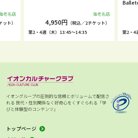
Ball
海老名店
海老名店
4,950円
ケット）
（税込／2チケット）
第2・4週（木）13:45～14:35
第2・4週
イオングループの圧倒的な信頼とボリュームで配信さ
れる
世代・性別関係なく好奇心をくすぐられる「学
びと体験型のコンテンツ」
トップページ