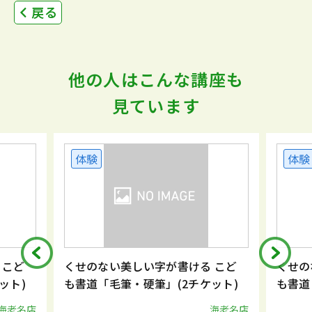
戻る
他の人はこんな講座も
見ています
体験
体験
 こど
くせのない美しい字が書ける こど
くせの
ット)
も書道「毛筆・硬筆」(2チケット)
も書道
海老名店
海老名店