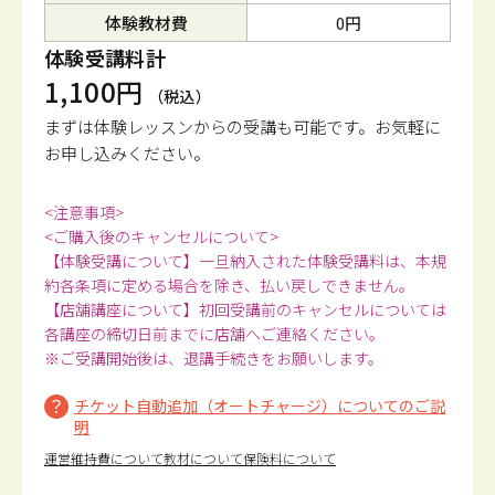
体験教材費
0円
体験受講料計
1,100円
（税込）
まずは体験レッスンからの受講も可能です。
お気軽に
お申し込みください。
<注意事項>
<ご購入後のキャンセルについて>
【体験受講について】一旦納入された体験受講料は、本規
約各条項に定める場合を除き、払い戻しできません。
【店舗講座について】初回受講前のキャンセルについては
各講座の締切日前までに店舗へご連絡ください。
※ご受講開始後は、退講手続きをお願いします。
チケット自動追加（オートチャージ）についてのご説
明
運営維持費について
教材について
保険料について