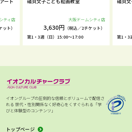
アート
礒貝文子こども絵画教室
礒貝文
シティ店
大阪ドームシティ店
3,630円
ケット）
（税込／2チケット）
第1・3週（日）15:00～17:00
第1・3週
イオングループの圧倒的な信頼とボリュームで配信さ
れる
世代・性別関係なく好奇心をくすぐられる「学
びと体験型のコンテンツ」
トップページ