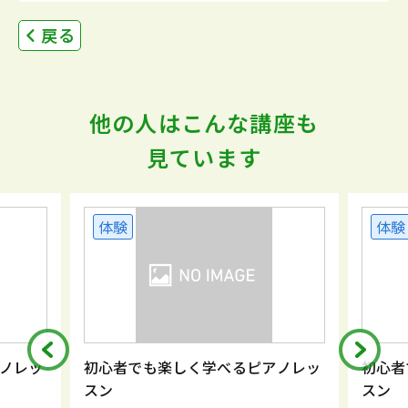
戻る
他の人はこんな講座も
見ています
体験
体験
ノレッ
初心者でも楽しく学べるピアノレッ
初心者
スン
スン